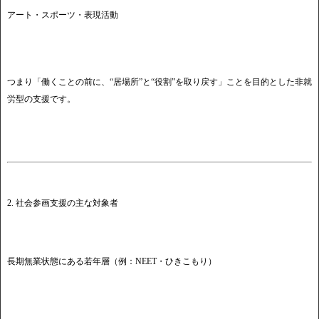
アート・スポーツ・表現活動
つまり「働くことの前に、“居場所”と“役割”を取り戻す」ことを目的とした非就
労型の支援です。
2. 社会参画支援の主な対象者
長期無業状態にある若年層（例：NEET・ひきこもり）