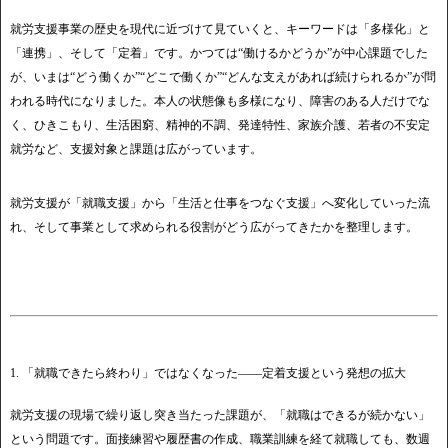
就労支援事業の歴史を現代に近づけて見ていくと、キーワードは「多様化」と
「連携」、そして「定着」です。かつては“働けるかどうか”が中心課題でした
が、いまは“どう働くか”“どこで働くか”“どんな支えがあれば続けられるか”が問
われる時代になりました。本人の状態像も多様になり、障害のある人だけでな
く、ひきこもり、生活困窮、精神的不調、発達特性、家族介護、若者の不安定
就労など、支援対象と課題は広がっています。
就労支援が「就職支援」から「生活と仕事をつなぐ支援」へ変化していった流
れ、そして事業として求められる役割がどう広がってきたかを整理します。
1. 「就職できたら終わり」ではなくなった――定着支援という発想の拡大
就労支援の現場で繰り返し突き当たった課題が、「就職はできるが続かない」
という問題です。面接練習や履歴書の作成、職業訓練を経て就職しても、数週